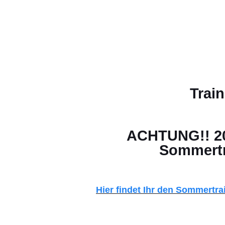
Trai
ACHTUNG!! 20.
Sommertr
Hier findet Ihr den Sommertrai